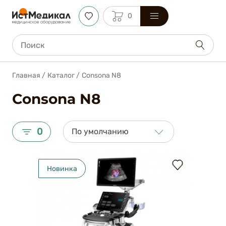
0
Главная
/
Каталог
/
Consona N8
Consona N8
0
По умолчанию
Новинка