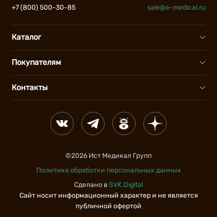
+7 (800) 500-30-85
sale@e-medical.ru
Каталог
УЗИ аппараты
Покупателям
Наркозно-дыхательные аппараты
Сервис
Контакты
Компьютерные томографы
Доставка и оплата
Москва
На карте
Рентгенологическое оборудование
Вопросы и ответы
+7 (800) 500-30-85
Вконтакте
telegram
telegram-
dzen
Аппараты ИВЛ
Лизинг оборудования
Санкт-Петербург
На карте
bot
Кислородные концентраторы
+7 (812) 317-18-63
Вакансии
©2026 Ист Медикал Групп
Видеоэндоскопические системы
Политика обработки персональных данных
Новосибирск
На карте
Новости и статьи
Мониторы пациента
Сделано в
SVK.Digital
+7 (383) 383-61-63
О нас
Сайт носит информационный характер и не является
Шприцевые и инфузионные насосы
Краснодар
На карте
публичной офертой