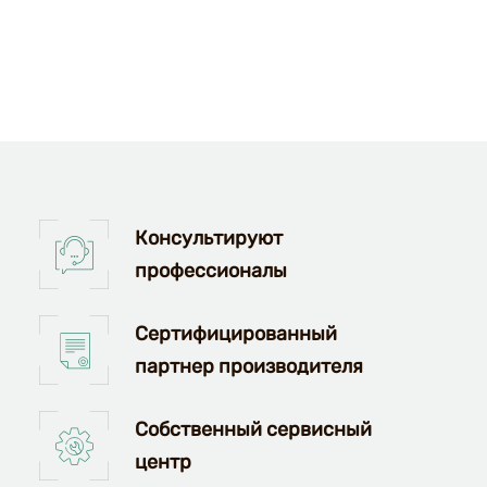
 и
Консультируют
аказа.
профессионалы
.
Сертифицированный
е можно
партнер производителя
Собственный сервисный
центр
йтись и