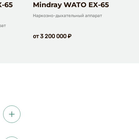
X-65
Mindray WATO EX-65
Mi
Наркозно-дыхательный аппарат
Нарк
рат
от 3 200 000 ₽
от 
 и