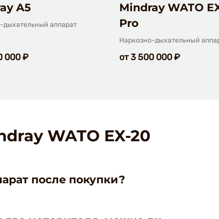
ского вентилятора с электронным управлением
ay A5
Mindray WATO E
Pro
-дыхательный аппарат
Наркозно-дыхательный аппа
0 000 ₽
от 3 500 000 ₽
ndray WATO EX-20
парат после покупки?
плуатацию. Инженер-аппликатор соберет, подключит