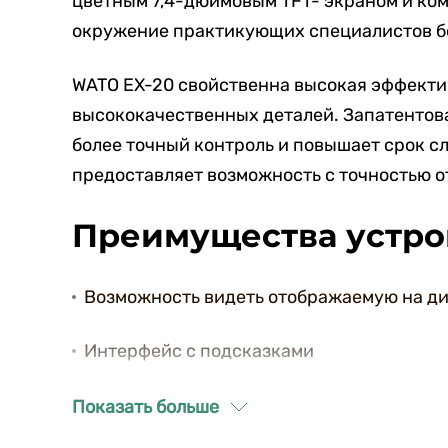
цветным 7,4-дюймовым TFT- экраном и ко
окружение практикующих специалистов б
WATO EX-20 свойственна высокая эффектив
высококачественных деталей. Запатентов
более точный контроль и повышает срок с
предоставляет возможность с точностью о
Преимущества устро
Возможность видеть отображаемую на д
Интерфейс с подсказками
Возможность установки до двух испарит
Показать больше