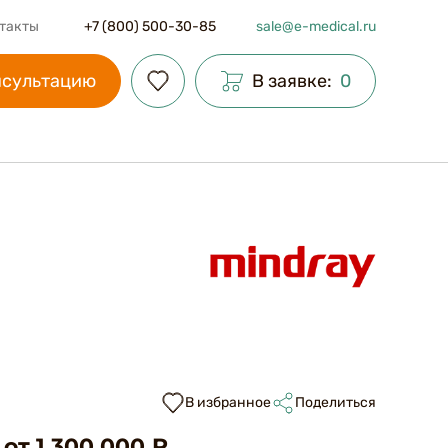
такты
+7 (800) 500-30-85
sale@e-medical.ru
нсультацию
В заявке:
0
В избранное
Поделиться
Поделиться
Переслать
от 1 300 000 ₽
в