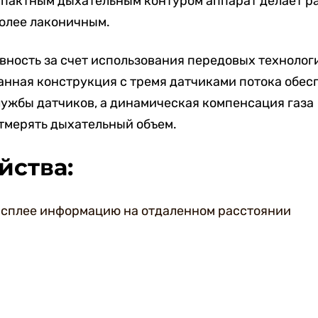
мпактным дыхательным контуром аппарат делает р
олее лаконичным.
ность за счет использования передовых технолог
анная конструкция с тремя датчиками потока обес
лужбы датчиков, а динамическая компенсация газа
тмерять дыхательный объем.
йства:
исплее информацию на отдаленном расстоянии
елей