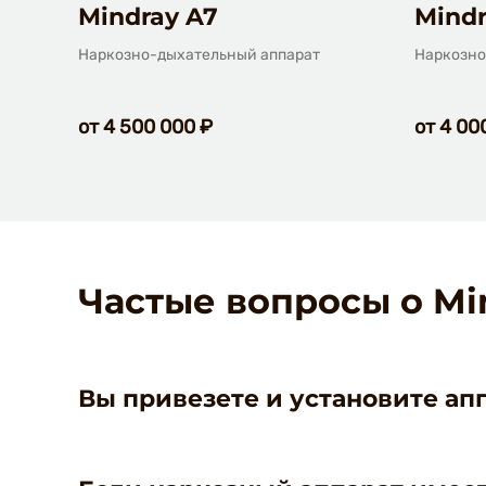
Возможность использования пневматиче
Mindray A7
Mindr
Наркозно-дыхательный аппарат
Наркозно
от 4 500 000 ₽
от 4 00
Частые вопросы о Mi
Вы привезете и установите ап
Да, если вы заказали услугу ввода в экс