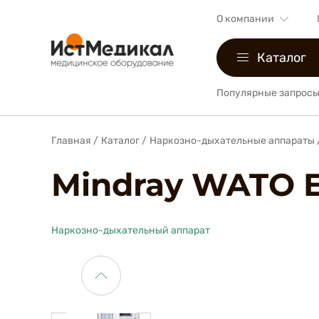
О компании
Каталог
Популярные запросы
Главная
/
Каталог
/
Наркозно-дыхательные аппараты
Mindray WATO 
Наркозно-дыхательный аппарат
Mindray
Наркозно-
WATO
дыхательный
EX-
аппарат