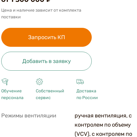
Telegram
социальную
Цена и наличие зависит от комплекта
Whatsapp
поставки
сеть
ВКонтакте
Запросить КП
Копировать ссылку
Добавить в заявку
Обучение
Собственный
Доставка
персонала
сервис
по России
Режимы вентиляции
ручная вентиляция, с
контролем по объему
(VCV), с контролем по